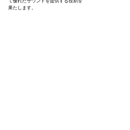
て優れたサウンドを提供する役割を
果たします。
AirPodsからDellラップトップへの接
続で問題が発生しましたか？以下に
コメントしてください。
関連記事はこちら：
AirPodsはどこまで到達しますか
AirPodsがオレンジ色に点滅するのは
なぜですか
なぜ私のAirPodsはカットし続けるの
ですか