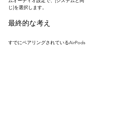
ムオーディオ設定で、[システムと同
じ]を選択します。
最終的な考え
すでにペアリングされているAirPods
でオーディオが再生されないのはイ
ライラするかもしれません。特に、
Zoomミーティングで最初に話した
が、慌てない場合はなおさらです。
オーディオ再生を転送する手順は、
MacデバイスとPCデバイスの両方で
簡単です。 AirPodsがコンピュータ
ーに接続されていることを確認して
ください。
関連検索：
AirPodsをLenovoラップトップに接